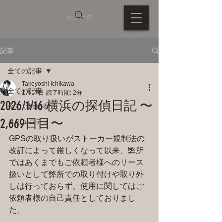
HOME
記事
全ての記事
Takeyoshi Ichikawa
全ての記事
1月17日
読了時間: 2分
2026/1/16 横浜の探偵日記 〜
今すぐ始める
2,669日目〜
コミュニティ
GPSの取り扱いがストーカー規制法の
改訂によって厳しくなって以来、弊所
ではあくまでもご依頼者様へのリース
扱いとして弊所での取り付けや取り外
しは行っておらず、使用に関してはご
依頼者様の自己責任としておりまし
た。