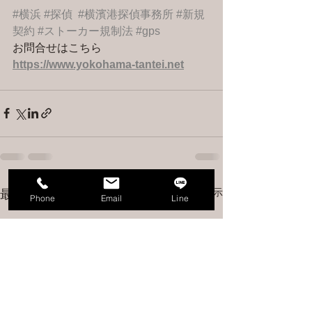
#横浜
#探偵
#横濱港探偵事務所
#新規
契約
#ストーカー規制法
#gps
お問合せはこちら 
https://www.yokohama-tantei.net
すべて表示
最新記事
Phone
Email
Line