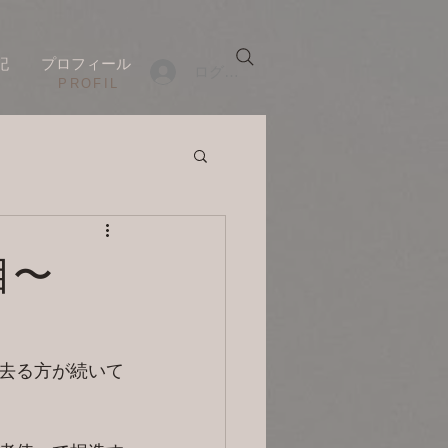
記
プロフィール
ログイン
​PROFIL
日目〜
去る方が続いて