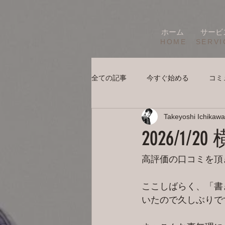
ホーム
サービ
HOME
SERVI
全ての記事
今すぐ始める
コミ
Takeyoshi Ichikawa
2026/1
高評価の口コミを頂
ここしばらく、「書
いたので久しぶりで