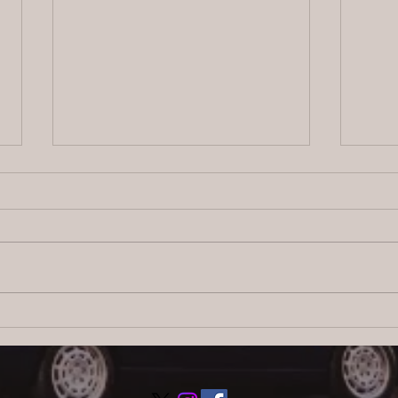
2026/8/4 横浜の探偵日記 〜2,855
【ブ
日目〜
ス：
調査