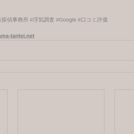
港探偵事務所
#浮気調査
#Google
#口コミ評価
ma-tantei.net