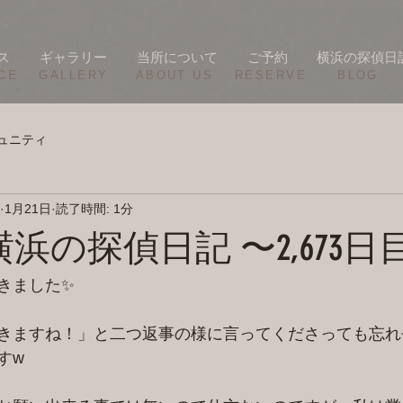
ス
ギャラリー
当所について
ご予約
横浜の探偵日
CE
​GALLERY
​ABOUT US
RESERVE
BLOG
ュニティ
1月21日
読了時間: 1分
/20 横浜の探偵日記 〜2,673
きました✨
きますね！」と二つ返事の様に言ってくださっても忘れ
すw