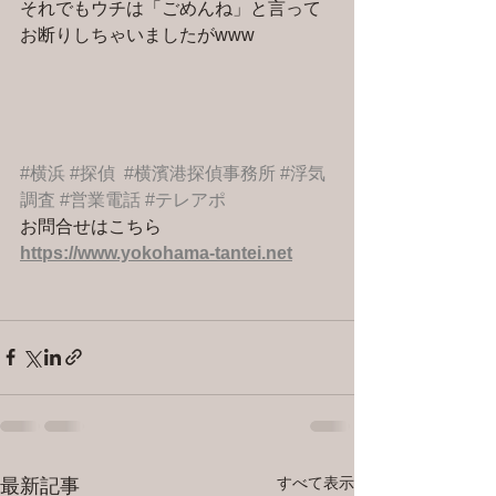
それでもウチは「ごめんね」と言って
お断りしちゃいましたがwww
#横浜
#探偵
#横濱港探偵事務所
#浮気
調査
#営業電話
#テレアポ
お問合せはこちら 
https://www.yokohama-tantei.net
すべて表示
最新記事