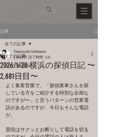
HOME
記事
全ての記事
Takeyoshi Ichikawa
全ての記事
1月29日
読了時間: 1分
2026/1/28 横浜の探偵日記 〜
今すぐ始める
2,681日目〜
コミュニティ
よく集客営業で、「探偵業車さんを探
している方をご紹介する特別な企画な
のですが〜」と言うパターンの営業電
話があるのですが、今日もそんな電話
が。
普段はサクッとお断りして電話を切る
のですが、今日の電話の人は新人さ