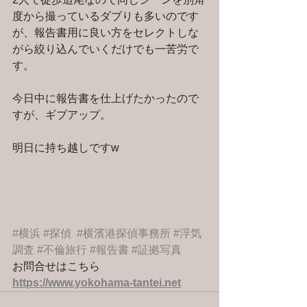
度から撮っているダブりも多いのです
が、報告書用に良い方をセレクトしな
がら絞り込んでいくだけでも一苦労で
す。
今日中に報告書を仕上げたかったので
すが、ギブアップ。
明日に持ち越しですw
#横浜
#探偵
#横濱港探偵事務所
#浮気
調査
#不倫旅行
#報告書
#証拠写真
お問合せはこちら 
https://www.yokohama-tantei.net