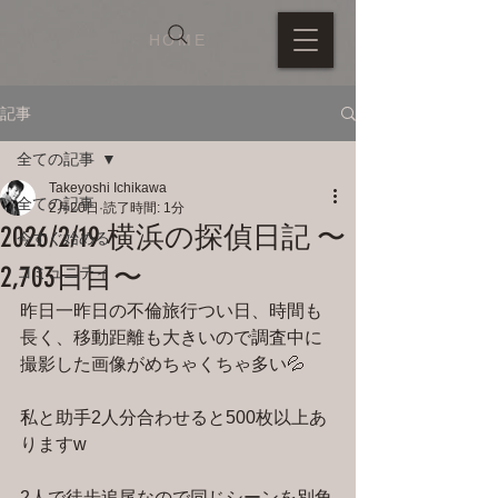
HOME
記事
全ての記事
Takeyoshi Ichikawa
全ての記事
2月20日
読了時間: 1分
2026/2/19 横浜の探偵日記 〜
今すぐ始める
2,703日目〜
コミュニティ
昨日一昨日の不倫旅行つい日、時間も
長く、移動距離も大きいので調査中に
撮影した画像がめちゃくちゃ多い💦
私と助手2人分合わせると500枚以上あ
りますw
2人で徒歩追尾なので同じシーンを別角