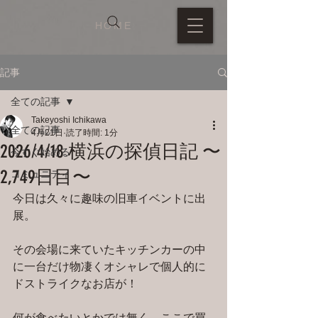
HOME
記事
全ての記事
Takeyoshi Ichikawa
全ての記事
4月21日
読了時間: 1分
2026/4/18 横浜の探偵日記 〜
今すぐ始める
2,749日目〜
コミュニティ
今日は久々に趣味の旧車イベントに出
展。
その会場に来ていたキッチンカーの中
に一台だけ物凄くオシャレで個人的に
ドストライクなお店が！
何が食べたいとかでは無く、ここで買