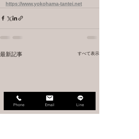
https://www.yokohama-tantei.net
すべて表示
最新記事
Phone
Email
Line