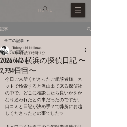
HOME
記事
全ての記事
Takeyoshi Ichikawa
全ての記事
4月3日
読了時間: 1分
2026/4/2 横浜の探偵日記 〜
今すぐ始める
2,734日目〜
コミュニティ
今日ご来所くださったご相談者様、ネ
ットで検索すると沢山出て来る探偵社
の中で、どこに相談したら良いかをか
なり迷われたとの事だったのですが、
口コミと日記が決め手？で弊所にお越
しくださったとの事でした✨
まぁ口コミは過去のご依頼者様達のリ