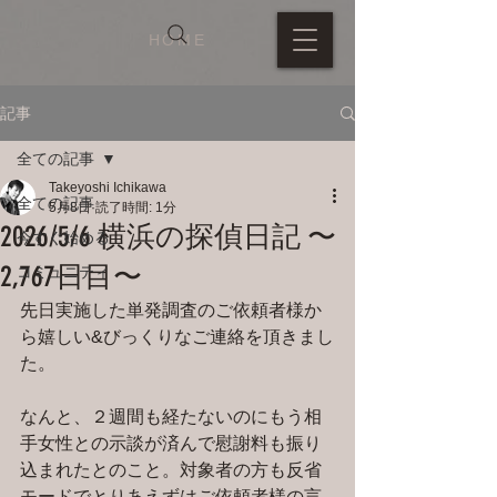
HOME
記事
全ての記事
Takeyoshi Ichikawa
全ての記事
5月8日
読了時間: 1分
2026/5/6 横浜の探偵日記 〜
今すぐ始める
2,767日目〜
コミュニティ
先日実施した単発調査のご依頼者様か
ら嬉しい&びっくりなご連絡を頂きまし
た。
なんと、２週間も経たないのにもう相
手女性との示談が済んで慰謝料も振り
込まれたとのこと。対象者の方も反省
モードでとりあえずはご依頼者様の言