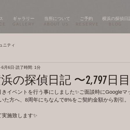
ス
ギャラリー
当所について
ご予約
横浜の探偵日
CE
​GALLERY
​ABOUT US
RESERVE
BLOG
ュニティ
6月6日
読了時間: 1分
/5 横浜の探偵日記 〜2,797日
引きイベントを行う事にしました✨ご面談時にGoogle
いた方へ、8周年にちなんで8%をご契約金額から割引。
て実施致します✨