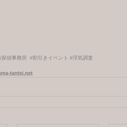
港探偵事務所
#割引きイベント
#浮気調査
ma-tantei.net