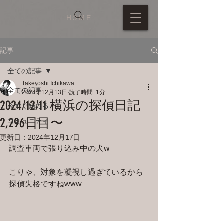
HOME
記事
全ての記事
Takeyoshi Ichikawa
全ての記事
2024年12月13日
読了時間: 1分
2024/12/11 横浜の探偵日記
今すぐ始める
2,296日目〜
コミュニティ
更新日：
2024年12月17日
調査車両で張り込み中の犬w
こりゃ、対象を凝視し過ぎているから
探偵失格ですねwww