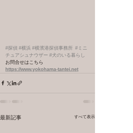
#探偵
#横浜
#横濱港探偵事務所
#ミニ
チュアシュナウザー
#犬のいる暮らし
お問合せはこちら 
https://www.yokohama-tantei.net
すべて表示
最新記事