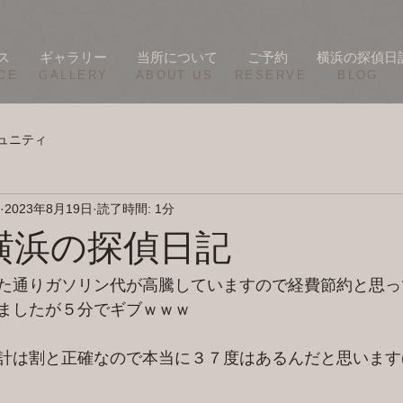
ス
ギャラリー
当所について
ご予約
横浜の探偵日
CE
​GALLERY
​ABOUT US
RESERVE
BLOG
ュニティ
2023年8月19日
読了時間: 1分
/18 横浜の探偵日記
た通りガソリン代が高騰していますので経費節約と思っ
ましたが５分でギブｗｗｗ
は割と正確なので本当に３７度はあるんだと思います(~_