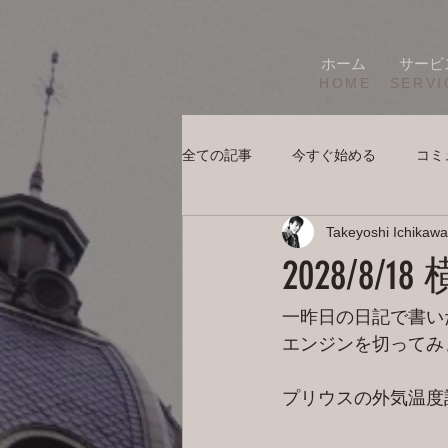
ホーム
サービ
HOME
SERVI
全ての記事
今すぐ始める
コミ
Takeyoshi Ichikawa
2028/8
一昨日の日記で書い
エンジンを切ってみ
プリウスの外気温度計