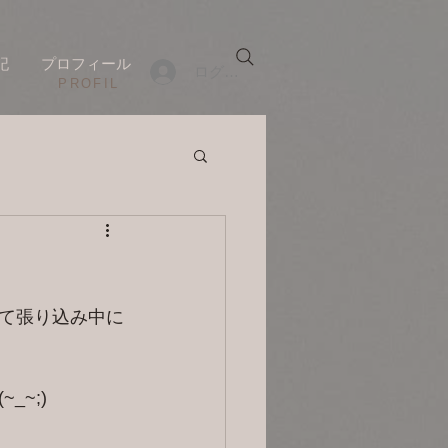
記
プロフィール
ログイン
​PROFIL
て張り込み中に
~;)