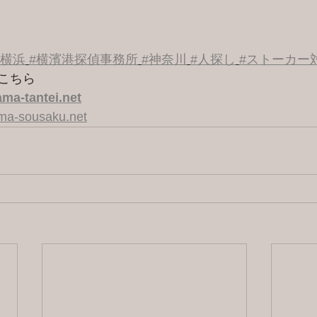
#横浜
#横濱港探偵事務所
#神奈川
#人探し
#ストーカー
こちら 
ma-tantei.net
ama-sousaku.net