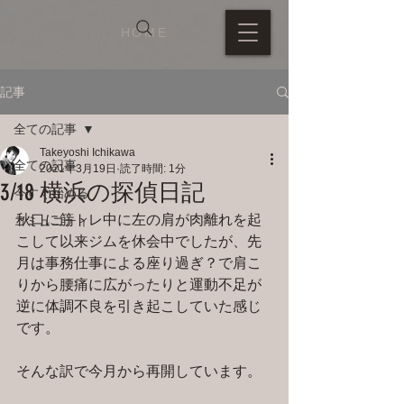
HOME
記事
全ての記事
Takeyoshi Ichikawa
全ての記事
2021年3月19日
読了時間: 1分
3/18 横浜の探偵日記
今すぐ始める
秋口に筋トレ中に左の肩が肉離れを起
コミュニティ
こして以来ジムを休会中でしたが、先
月は事務仕事による座り過ぎ？で肩こ
りから腰痛に広がったりと運動不足が
逆に体調不良を引き起こしていた感じ
です。
そんな訳で今月から再開しています。