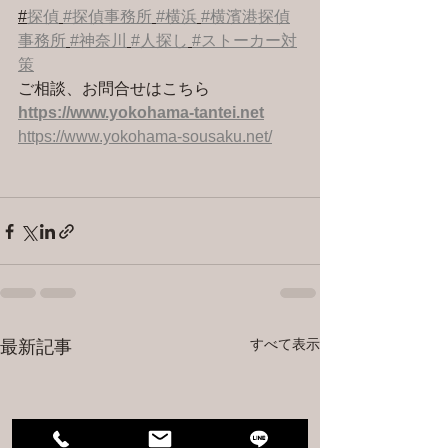
#
探偵
#探偵事務所
#横浜
#横濱港探偵
事務所
#神奈川
#人探し
#ストーカー対
策
ご相談、お問合せはこちら 
https://www.yokohama-tantei.net
https://www.yokohama-sousaku.net/
すべて表示
最新記事