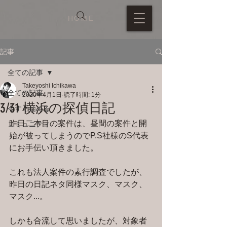
HOME
記事
全ての記事
Takeyoshi Ichikawa
全ての記事
2020年4月1日
読了時間: 1分
3/31 横浜の探偵日記
今すぐ始める
昨日二本目の案件は、昼間の案件と開
コミュニティ
始が被ってしまうのでP.S社様のS代表
にお手伝い頂きました。
これも法人案件の素行調査でしたが、
昨日の日記ネタ同様マスク、マスク、
マスク...。
しかも合流して思いましたが、対象者