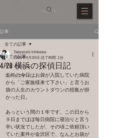
HOME
記事
全ての記事
Takeyoshi Ichikawa
全ての記事
2020年4月30日
読了時間: 1分
4/28 横浜の探偵日記
今すぐ始める
去年の今日はお袋が入院していた病院
コミュニティ
から「ご家族様来て下さい」と言うお
袋の人生のカウントダウンの招集が掛
かった日。
あっという間の１年です。この日から
９日までほぼ毎日病院に寝泊りと言う
辛い状況でしたが、その頃ご依頼頂い
ていた案件が金沢区で、なんとお袋が