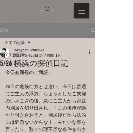
HOME
記事
全ての記事
Takeyoshi Ichikawa
全ての記事
2021年5月27日
読了時間: 1分
5/26 横浜の探偵日記
今すぐ始める
今日も新規のご面談。
コミュニティ
昨日の危険な方とは違い、今日は普通
にご主人の浮気。ちょっとしたご夫婦
のいざこざの後、急にご主人から家庭
内別居を切り出され、「この後俺が誰
かと付き合おうと、別居後だから法的
には問題ないからな！」みたいな事を
言ったり、数々の理不尽な条件を出さ