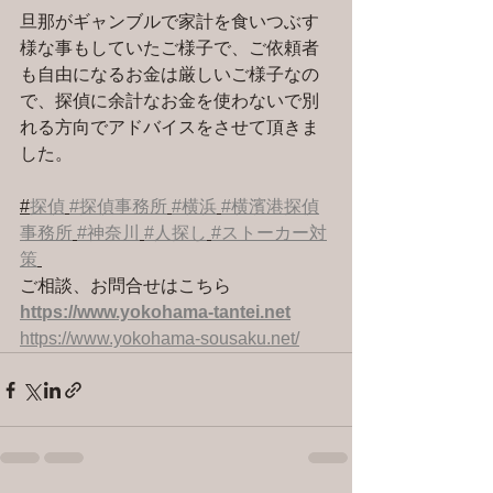
旦那がギャンブルで家計を食いつぶす
様な事もしていたご様子で、ご依頼者
も自由になるお金は厳しいご様子なの
で、探偵に余計なお金を使わないで別
れる方向でアドバイスをさせて頂きま
した。
#
探偵
#探偵事務所
#横浜
#横濱港探偵
事務所
#神奈川
#人探し
#ストーカー対
策
ご相談、お問合せはこちら 
https://www.yokohama-tantei.net
https://www.yokohama-sousaku.net/