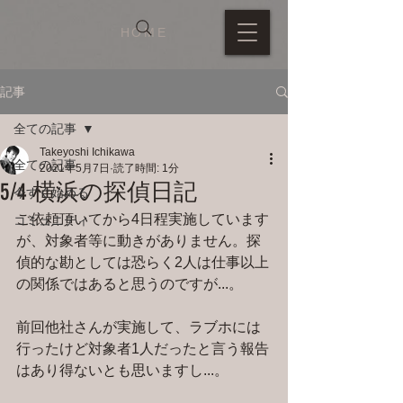
HOME
記事
全ての記事
Takeyoshi Ichikawa
全ての記事
2021年5月7日
読了時間: 1分
5/4 横浜の探偵日記
今すぐ始める
ご依頼頂いてから4日程実施しています
コミュニティ
が、対象者等に動きがありません。探
偵的な勘としては恐らく2人は仕事以上
の関係ではあると思うのですが...。
前回他社さんが実施して、ラブホには
行ったけど対象者1人だったと言う報告
はあり得ないとも思いますし...。