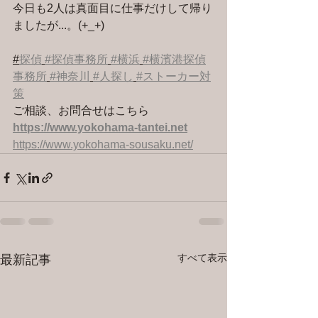
今日も2人は真面目に仕事だけして帰り
ましたが...。(+_+)
#
探偵
#探偵事務所
#横浜
#横濱港探偵
事務所
#神奈川
#人探し
#ストーカー対
策
ご相談、お問合せはこちら 
https://www.yokohama-tantei.net
https://www.yokohama-sousaku.net/
すべて表示
最新記事