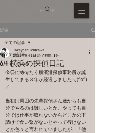
HOME
記事
全ての記事
Takeyoshi Ichikawa
全ての記事
2021年6月1日
読了時間: 1分
6/1 横浜の探偵日記
今すぐ始める
今日でめでたく横濱港探偵事務所が誕
コミュニティ
生してまる３年が経過しました＼(^o^)
／
当初は周囲の先輩探偵さん達からも自
分でやるのは難しいとか、やっても自
分では仕事が取れないからどこかの下
請けで食い繋がないとやって行けない
とか色々と言われていましたが、「他