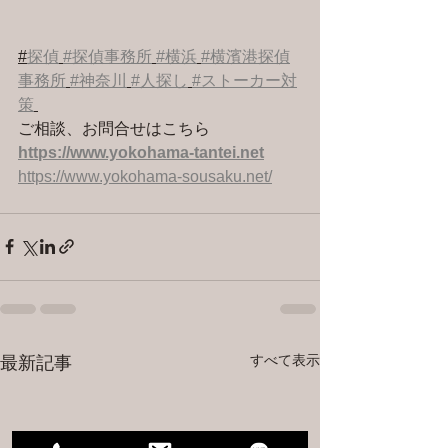
#
探偵
#探偵事務所
#横浜
#横濱港探偵
事務所
#神奈川
#人探し
#ストーカー対
策
ご相談、お問合せはこちら 
https://www.yokohama-tantei.net
https://www.yokohama-sousaku.net/
すべて表示
最新記事