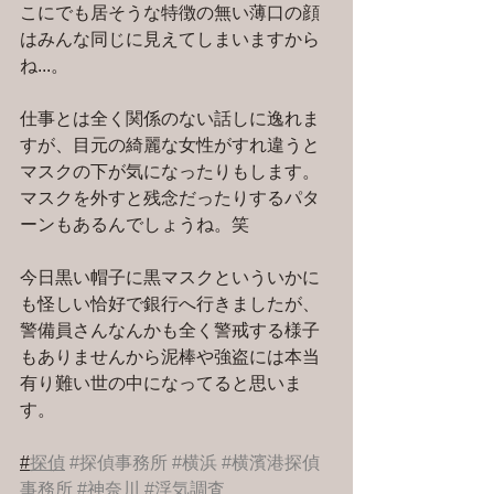
こにでも居そうな特徴の無い薄口の顔
はみんな同じに見えてしまいますから
ね...。
仕事とは全く関係のない話しに逸れま
すが、目元の綺麗な女性がすれ違うと
マスクの下が気になったりもします。
マスクを外すと残念だったりするパタ
ーンもあるんでしょうね。笑
今日黒い帽子に黒マスクといういかに
も怪しい恰好で銀行へ行きましたが、
警備員さんなんかも全く警戒する様子
もありませんから泥棒や強盗には本当
有り難い世の中になってると思いま
す。
#
探偵
#探偵事務所
#横浜
#横濱港探偵
事務所
#神奈川
#浮気調査