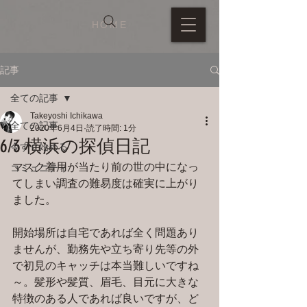
HOME
記事
全ての記事
Takeyoshi Ichikawa
全ての記事
2020年6月4日
読了時間: 1分
6/3 横浜の探偵日記
今すぐ始める
マスク着用が当たり前の世の中になっ
コミュニティ
てしまい調査の難易度は確実に上がり
ました。
開始場所は自宅であれば全く問題あり
ませんが、勤務先や立ち寄り先等の外
で初見のキャッチは本当難しいですね
～。髪形や髪質、眉毛、目元に大きな
特徴のある人であれば良いですが、ど