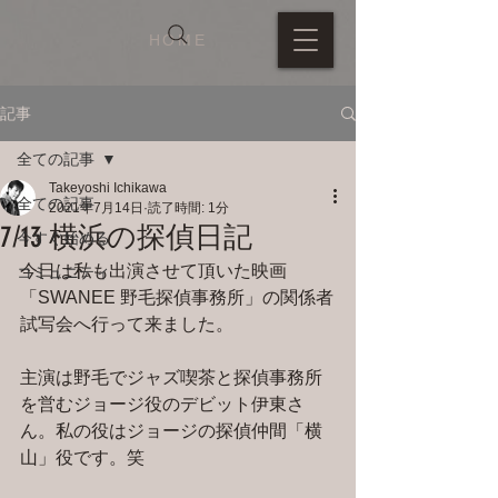
HOME
記事
全ての記事
Takeyoshi Ichikawa
全ての記事
2021年7月14日
読了時間: 1分
7/13 横浜の探偵日記
今すぐ始める
今日は私も出演させて頂いた映画
コミュニティ
「SWANEE 野毛探偵事務所」の関係者
試写会へ行って来ました。
主演は野毛でジャズ喫茶と探偵事務所
を営むジョージ役のデビット伊東さ
ん。私の役はジョージの探偵仲間「横
山」役です。笑