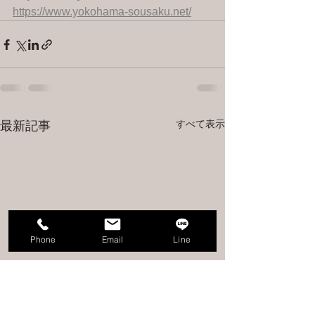
https://www.yokohama-sousaku.net/
すべて表示
最新記事
Phone
Email
Line