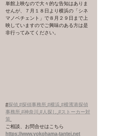
単館上映なので大々的な告知はありま
せんが、７月１８日より横浜の「シネ
マノベチェント」で８月２９日まで上
映していますのでご興味のある方は是
非行ってみてください。
#
探偵
#探偵事務所
#横浜
#横濱港探偵
事務所
#神奈川
#人探し
#ストーカー対
策
ご相談、お問合せはこちら 
https://www.yokohama-tantei.net