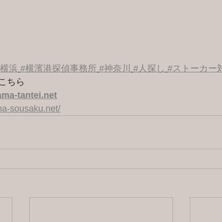
#横浜
#横濱港探偵事務所
#神奈川
#人探し
#ストーカー
こちら 
ma-tantei.net
a-sousaku.net/