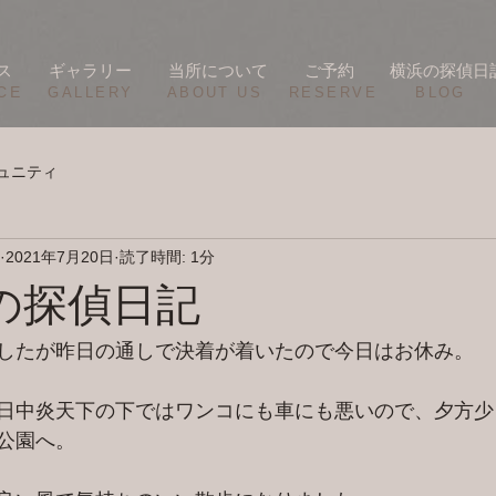
ス
ギャラリー
当所について
ご予約
横浜の探偵日
CE
​GALLERY
​ABOUT US
RESERVE
BLOG
ュニティ
2021年7月20日
読了時間: 1分
横浜の探偵日記
したが昨日の通しで決着が着いたので今日はお休み。
日中炎天下の下ではワンコにも車にも悪いので、夕方少
公園へ。