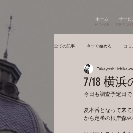
ホーム
サービ
HOME
SERVI
全ての記事
今すぐ始める
コミ
Takeyoshi Ichikawa
7/18 
今日も調査予定日で
夏本番となって来て
から定番の根岸森林