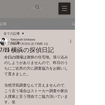
HOME
記事
全ての記事
Takeyoshi Ichikawa
全ての記事
2021年7月25日
読了時間: 1分
7/23 横浜の探偵日記
今すぐ始める
今日の現場は激狭の住宅地。張り込み
コミュニティ
のしようがありませんので、昨日のう
ちにご近所の方に調査協力をお願いし
て置きました。
当然浮気調査なんて言えませんので、
こう言う場合はストーカー調査や家出
人捜索と言う理由でご協力頂いていま
す。笑