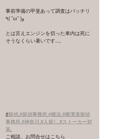
事前準備の甲斐あって調査はバッチリ
٩( ''ω'' )و
とは言えエンジンを切った車内は死に
そうなくらい暑いです...。
#
探偵
#探偵事務所
#横浜
#横濱港探偵
事務所
#神奈川
#人探し
#ストーカー対
策
ご相談、お問合せはこちら 