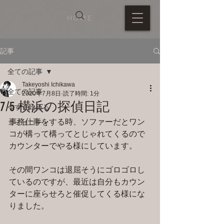
HOME
記事
全ての記事
Takeyoshi Ichikawa
全ての記事
2020年7月8日
読了時間: 1分
7/5 横浜の探偵日記
今すぐ始める
事務仕事をする時、ソファーだとワン
コミュニティ
コが構って構ってとじゃれてくるので
カウンターでやる様にしています。
その間ワンコは退屈そうにゴロゴロし
ているのですが、最近は自分もカウン
ターに座らせろと催促してくる様にな
りました。