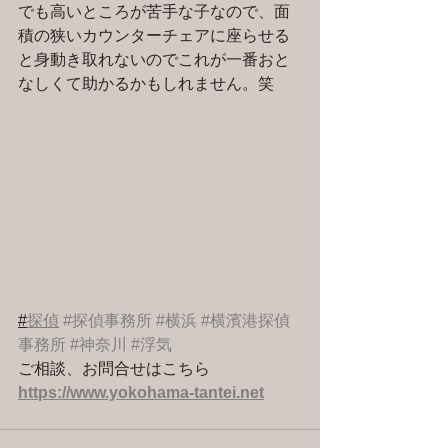
でも高いところが苦手な子なので、面
積の狭いカウンターチェアに座らせる
と身動き取れないのでこれが一番おと
なしくて助かるかもしれません。笑
#
探偵
#探偵事務所
#横浜
#横濱港探偵
事務所
#神奈川
#浮気
ご相談、お問合せはこちら 
https://www.yokohama-tantei.net