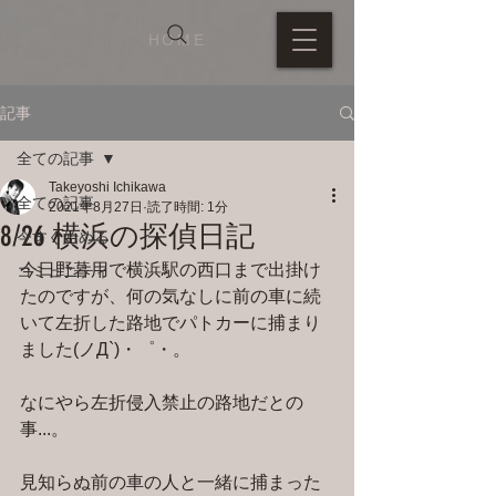
HOME
記事
全ての記事
Takeyoshi Ichikawa
全ての記事
2021年8月27日
読了時間: 1分
8/26 横浜の探偵日記
今すぐ始める
今日野暮用で横浜駅の西口まで出掛け
コミュニティ
たのですが、何の気なしに前の車に続
いて左折した路地でパトカーに捕まり
ました(ノД`)・゜・。
なにやら左折侵入禁止の路地だとの
事...。
見知らぬ前の車の人と一緒に捕まった