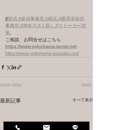
#
探偵
#探偵事務所
#横浜
#横濱港探偵
事務所
#神奈川
#人探し
#ストーカー対
策
ご相談、お問合せはこちら 
https://www.yokohama-tantei.net
https://www.yokohama-sousaku.net/
すべて表示
最新記事