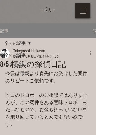
HOME
記事
全ての記事
Takeyoshi Ichikawa
全ての記事
2021年8月8日
読了時間: 1分
8/5 横浜の探偵日記
今すぐ始める
今日は早朝より春先にお受けした案件
コミュニティ
のリピートご依頼です。
昨日のドロボーのご相談ではありませ
んが、この案件もある意味ドロボーみ
たいなもので、お金も払っていない車
を乗り回しているとんでもない奴で
す。