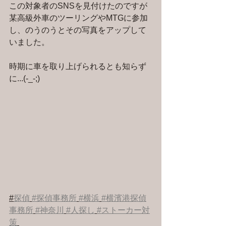
この対象者のSNSを見付けたのですが
某高級外車のツーリングやMTGに参加
し、のうのうとその写真をアップして
いました。
時期に車を取り上げられるとも知らず
に...(-_-;)
#
探偵
#探偵事務所
#横浜
#横濱港探偵
事務所
#神奈川
#人探し
#ストーカー対
策