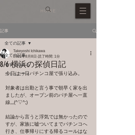
HOME
記事
全ての記事
Takeyoshi Ichikawa
全ての記事
2021年8月8日
読了時間: 1分
8/6 横浜の探偵日記
今すぐ始める
今日は一日パチンコ屋で張り込み。
コミュニティ
対象者は出勤と言う事で朝早く家を出
ましたが、オープン前のパチ屋へ一直
線,,,(^▽^;)
結論から言うと浮気では無かったので
すが、家族に嘘ついてまでパチンコへ
行き、仕事帰りにする帰るコールはな