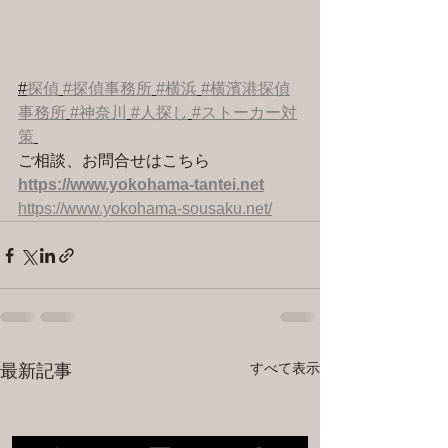
#
探偵
#探偵事務所
#横浜
#横濱港探偵
事務所
#神奈川
#人探し
#ストーカー対
策
ご相談、お問合せはこちら 
https://www.yokohama-tantei.net
https://www.yokohama-sousaku.net/
すべて表示
最新記事