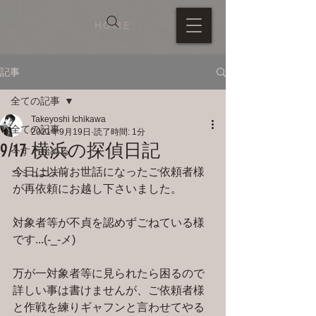
HOME
記事
全ての記事
Takeyoshi Ichikawa
全ての記事
2021年9月19日
読了時間: 1分
9/17 横浜の探偵日記
今すぐ始める
今日は以前お世話になったご依頼者様
コミュニティ
が再依頼にお越し下さいました。
対象者等が不貞を認めずごねている様
です...(-_-メ)
万が一対象者等に見られたら困るので
詳しい事は書けませんが、ご依頼者様
と作戦を練りギャフンと言わせてやる