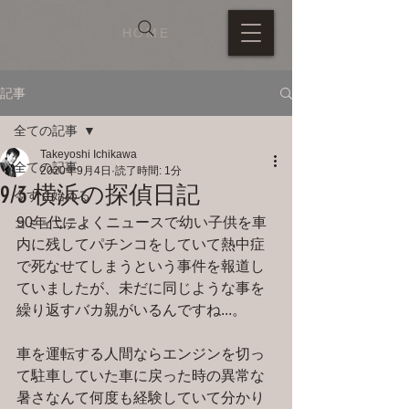
HOME
記事
全ての記事
Takeyoshi Ichikawa
全ての記事
2020年9月4日
読了時間: 1分
9/3 横浜の探偵日記
今すぐ始める
90年代によくニュースで幼い子供を車
コミュニティ
内に残してパチンコをしていて熱中症
で死なせてしまうという事件を報道し
ていましたが、未だに同じような事を
繰り返すバカ親がいるんですね...。
車を運転する人間ならエンジンを切っ
て駐車していた車に戻った時の異常な
暑さなんて何度も経験していて分かり