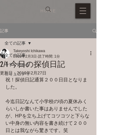
HOME
記事
全ての記事
Takeyoshi Ichikawa
全ての記事
2019年2月3日
読了時間: 1分
2/1 今日の探偵日記
今すぐ始める
更新日：
2019年2月27日
コミュニティ
祝！探偵日記通算２００日目となりま
した。
今迄日記なんて小学校の頃の夏休みく
らいしか書いた事はありませんでした
が、HPを立ち上げてコツコツと下らな
い中身の無い内容を書き続けて２００
日とは我ながら驚きです。笑