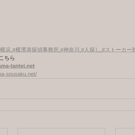
#横浜
#横濱港探偵事務所
#神奈川
#人探し
#ストーカー
こちら 
ma-tantei.net
a-sousaku.net/