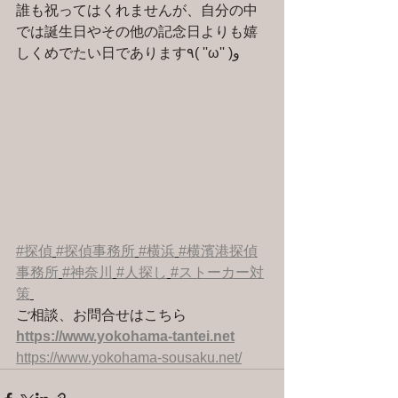
誰も祝ってはくれませんが、自分の中
では誕生日やその他の記念日よりも嬉
しくめでたい日であります٩( ''ω'' )و
#探偵
#探偵事務所
#横浜
#横濱港探偵
事務所
#神奈川
#人探し
#ストーカー対
策
ご相談、お問合せはこちら 
https://www.yokohama-tantei.net
https://www.yokohama-sousaku.net/