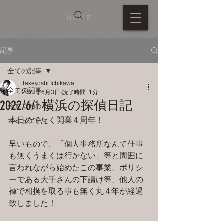
HOME
記事
全ての記事
Takeyoshi Ichikawa
全ての記事
2022年6月3日
読了時間: 1分
2022/6/1 横浜の探偵日記
今すぐ始める
本日めでたく開業４周年！
コミュニティ
早いもので、「個人事務所なんて仕事
も無くうまくは行かない」等と周囲に
言われながら始めたこの事業、ポリシ
ーである大手さんの下請け等、他人の
褌で相撲を取る事も無く丸４年が経過
致しました！