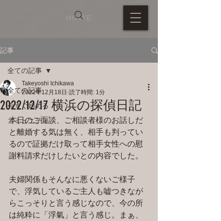
HOME
記事
全ての記事
Takeyoshi Ichikawa
全ての記事
2022年12月18日
読了時間: 1分
2022/12/17 横浜の探偵日記
今すぐ始める
本日のご面談、ご相談者様のお話しだ
コミュニティ
と離婚する気は無く、相手も判ってい
るので証拠だけ取って相手女性への慰
謝料請求だけしたいとの内容でした。
夫婦関係もそんなに悪くないご様子
で、浮気しているご主人も嘘つきなが
らこっそりと言う感じなので、今の所
は純粋に「浮氣」と言う感じ。まぁ、