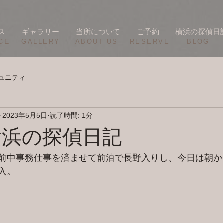
ス
ギャラリー
当所について
ご予約
横浜の探偵日
CE
​GALLERY
​ABOUT US
RESERVE
BLOG
ュニティ
2023年5月5日
読了時間: 1分
/3 横浜の探偵日記
前中事務仕事を済ませて前泊で長野入りし、今日は朝か
入。