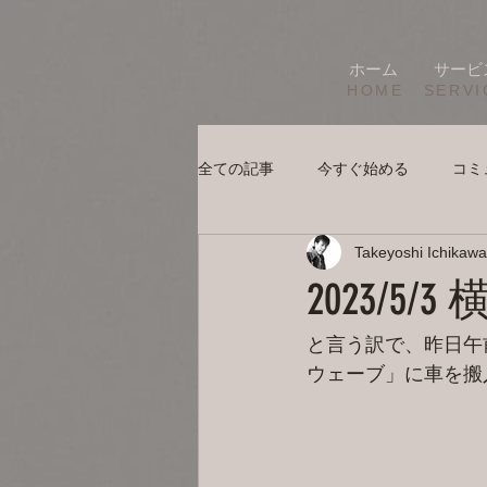
ホーム
サービ
HOME
SERVI
全ての記事
今すぐ始める
コミ
Takeyoshi Ichikawa
2023/5
と言う訳で、昨日午
ウェーブ」に車を搬