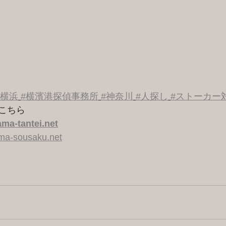
#横浜
#横濱港探偵事務所
#神奈川
#人探し
#ストーカー
こちら 
ma-tantei.net
ama-sousaku.net