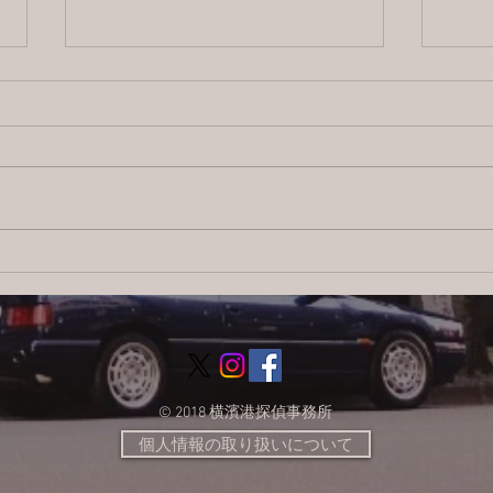
2026/8/4 横浜の探偵日記 〜2,855
【ブ
日目〜
ス：
調査
© 2018 横濱港探偵事務所
個人情報の取り扱いについて