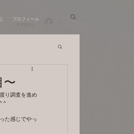
記
プロフィール
ログイン
​PROFIL
日目〜
渡り調査を進め
 ^
った感じでやっ