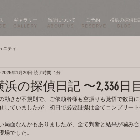
ス
ギャラリー
当所について
ご予約
横浜の探偵日
CE
​GALLERY
​ABOUT US
RESERVE
BLOG
ュニティ
2025年1月20日
読了時間: 1分
/20 横浜の探偵日記 〜2,336
の動きが不規則で、ご依頼者様も空振りも覚悟で数日に
せしていましたが、初日で必要証拠は全てコンプリート^
い局面なんかもありましたが、全て判断と結果が噛み合
現場でした。