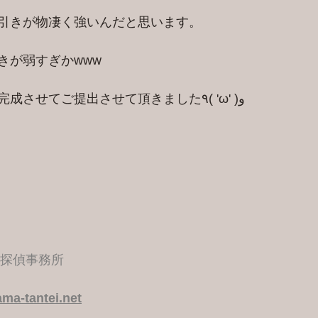
引きが物凄く強いんだと思います。
きが弱すぎかwww
早速今日ご報告書を完成させてご提出させて頂きました٩( 'ω' )و
港探偵事務所
ma-tantei.net