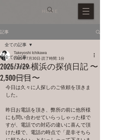
HOME
記事
全ての記事
Takeyoshi Ichikawa
全ての記事
2025年7月30日
読了時間: 1分
2025/7/29 横浜の探偵日記 〜
今すぐ始める
2,500日目〜
コミュニティ
今日は久々に人探しのご依頼を頂きま
した。
昨日お電話を頂き、弊所の前に他所様
にも問い合わせていらっしゃった様で
すが、電話での対応の違いに喜んで頂
けた様で、電話の時点で「是非そちら
に頼みたい」とおっしゃって下さいま