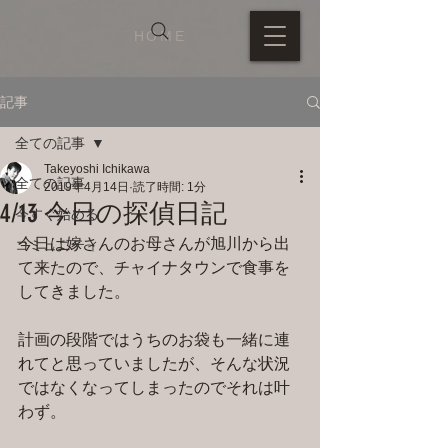
HOME
記事
全ての記事
Takeyoshi Ichikawa
全ての記事
2019年4月14日
読了時間: 1分
4/13 今日の探偵日記
今すぐ始める
今日は嫁さんのお母さんが旭川から出
コミュニティ
て来たので、チャイナタウンで食事を
してきました。
計画の段階ではうちのお袋も一緒に連
れてと思っていましたが、そんな状況
ではなくなってしまったのでそれは叶
わず。