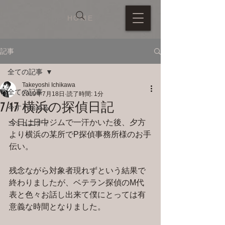
HOME
記事
全ての記事
Takeyoshi Ichikawa
全ての記事
2019年7月18日
読了時間: 1分
7/17 横浜の探偵日記
今すぐ始める
今日は日中ジムで一汗かいた後、夕方
コミュニティ
より横浜の某所でP探偵事務所様のお手
伝い。
残念ながら対象者現れずという結果で
終わりましたが、ベテラン探偵のM代
表と色々お話し出来て僕にとっては有
意義な時間となりました。