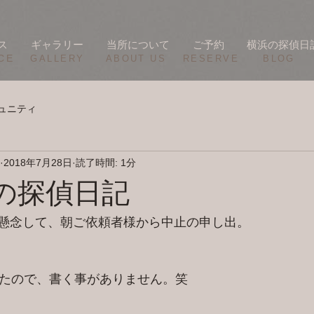
ス
ギャラリー
当所について
ご予約
横浜の探偵日
CE
​GALLERY
​ABOUT US
RESERVE
BLOG
ュニティ
2018年7月28日
読了時間: 1分
今日の探偵日記
懸念して、朝ご依頼者様から中止の申し出。
したので、書く事がありません。笑