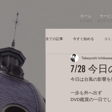
ホーム
サービ
HOME
SERVI
全ての記事
今すぐ始める
コミ
Takeyoshi Ichikawa
7/28 
今日は台風の影響を
一歩も外へ出ず
DVD鑑賞の一日で