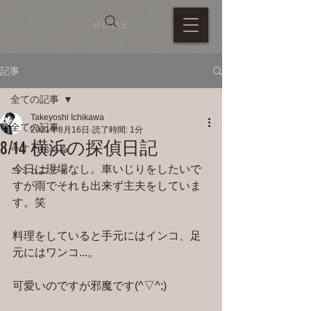
HOME
記事
全ての記事
Takeyoshi Ichikawa
全ての記事
2021年8月16日
読了時間: 1分
8/14 横浜の探偵日記
今すぐ始める
今日は現場なし。車いじりをしたいで
コミュニティ
すが雨でそれも出来ず主夫をしていま
す。笑
料理をしていると手元にはインコ、足
元にはワンコ...。
可愛いのですが邪魔です(^▽^;)