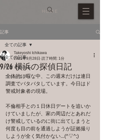
HOME
記事
全ての記事
Takeyoshi Ichikawa
全ての記事
2021年9月28日
読了時間: 1分
9/26 横浜の探偵日記
今すぐ始める
全体的に暇な中、この週末だけは連日
コミュニティ
調査でバタバタしています。今日はド
警戒対象者の現場。
不倫相手との１日休日デートを追いか
けていましたが、家の周辺だとあれだ
け警戒しているのに街に出てしまうと
何度も目の前を通過しようが証拠撮り
しようが全く気付かない...(^▽^;)