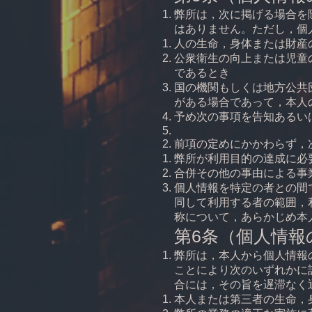
弊所は，次に掲げる場合を
はありません。ただし，個
人の生命，身体または財産
公衆衛生の向上または児童
であるとき
国の機関もしくは地方公共
がある場合であって，本人
予め次の事項を告知あるい
前項の定めにかかわらず，
弊所が利用目的の達成に必
合併その他の事由による事
個人情報を特定の者との間
同して利用する者の範囲，
称について，あらかじめ本
第6条（個人情報
弊所は，本人から個人情報
ことにより次のいずれかに
合には，その旨を遅滞なく
本人または第三者の生命，