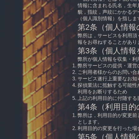
情報に含まれる氏名，生年
貌，指紋，声紋にかかるデ
（個人識別情報）を指しま
第2条（個人情報
弊所は，サービスを利用頂
報をお尋ねすることがあり
第3条（個人情報
弊所が個人情報を収集・利
弊所サービスの提供・運営
ご利用者様からのお問い合
サービス遂行上重要なお知
探偵業法に抵触する可能性
利用をお断りするため
上記の利用目的に付随する
第4条（利用目的
弊所は，利用目的が変更前
とします。
利用目的の変更を行った場
第5条（個人情報