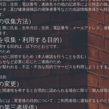
月日，住所，電話番号，連絡先その他の記述等により特定の個
ータ，及び健康保険証の保険者番号などの当該情報単体から特
す。
の収集方法）
く際に氏名，生年月日，住所，電話番号，メールアドレス，運
ます。
を収集・利用する目的）
用する目的は，以下のとおりです。
のため
わせに回答するため（本人確認を行うことを含む）
らせなど必要に応じたご連絡のため
が疑われる，不正・不当な目的でサービスを利用しようとする
目的
の変更）
と関連性を有すると合理的に認められる場合に限り，個人情報
合には，変更後の目的について，ご利用者様に通知するものと
の第三者提供）