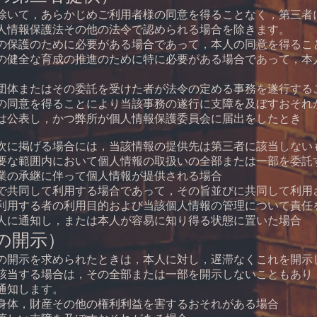
除いて，あらかじめご利用者様の同意を得ることなく，第三者
人情報保護法その他の法令で認められる場合を除きます。
の保護のために必要がある場合であって，本人の同意を得るこ
の健全な育成の推進のために特に必要がある場合であって，本
団体またはその委託を受けた者が法令の定める事務を遂行する
の同意を得ることにより当該事務の遂行に支障を及ぼすおそれ
は公表し，かつ弊所が個人情報保護委員会に届出をしたとき
次に掲げる場合には，当該情報の提供先は第三者に該当しない
要な範囲内において個人情報の取扱いの全部または一部を委託
業の承継に伴って個人情報が提供される場合
で共同して利用する場合であって，その旨並びに共同して利用
利用する者の利用目的および当該個人情報の管理について責任
人に通知し，または本人が容易に知り得る状態に置いた場合
の開示）
の開示を求められたときは，本人に対し，遅滞なくこれを開示
該当する場合は，その全部または一部を開示しないこともあり
通知します。
身体，財産その他の権利利益を害するおそれがある場合