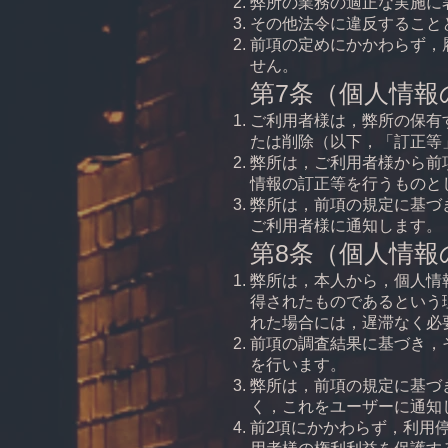
弊所の業務の適正な実施に
その他法令に違反すること
前項の定めにかかわらず，
せん。
第7条（個人情報
ご利用者様は，弊所の保有
たは削除（以下，「訂正等
弊所は，ご利用者様から前
情報の訂正等を行うものと
弊所は，前項の規定に基づ
ご利用者様に通知します。
第8条（個人情報
弊所は，本人から，個人情
得されたものであるという
れた場合には，遅滞なく必
前項の調査結果に基づき，
を行います。
弊所は，前項の規定に基づ
く，これをユーザーに通知
前2項にかかわらず，利用