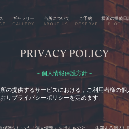
ス
ギャラリー
当所について
ご予約
横浜の探偵日
CE
​GALLERY
​ABOUT US
RESERVE
BLOG
​PRIVACY POLICY
～​個人情報保護方針～
弊所の提供するサービスにおける，ご利用者様の個
とおりプライバシーポリシーを定めます。
）
報保護法にいう「個人情報」を指すものとし，生存する個人に