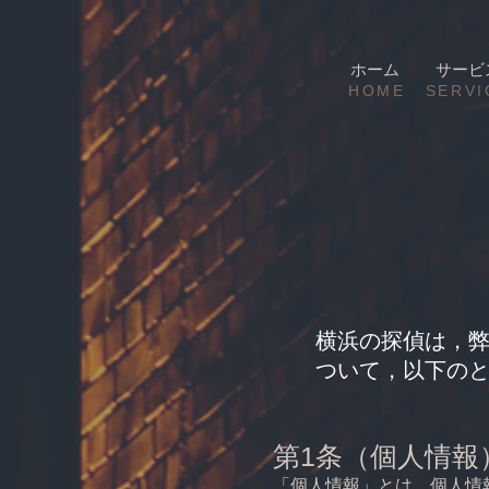
ホーム
サービ
HOME
SERVI
​横浜の探偵
は，
ついて，以下の
第1条（個人情報
「個人情報」とは，個人情