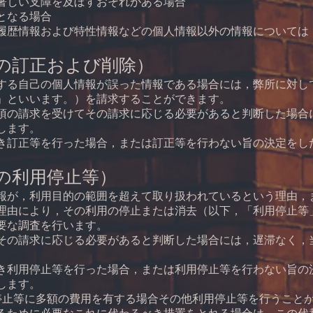
著しい支障を及ぼすおそれがある場合
となる場合
履歴情報および特性情報などの個人情報以外の情報については
の訂正および削除）
する自己の個人情報が誤った情報である場合には，弊所に対し
」といいます。）を請求することができます。
項の請求を受けてその請求に応じる必要があると判断した場合
します。
き訂正等を行った場合，または訂正等を行わない旨の決定をし
の利用停止等）
報が，利用目的の範囲を超えて取り扱われているという理由，
理由により，その利用の停止または消去（以下，「利用停止等
要な調査を行います。
その請求に応じる必要があると判断した場合には，遅滞なく，
き利用停止等を行った場合，または利用停止等を行わない旨の
します。
停止等に多額の費用を有する場合その他利用停止等を行うこと