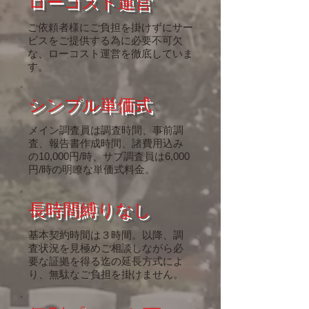
ローコスト運営
​ご依頼者様にご負担を掛けずにサー
ビスをご提供する為に必要不可欠
な、ローコスト運営を徹底していま
す。
シンプル単価式
​メイン調査員は調査時間、事前調
査、報告書作成時間、諸費用込み
の10,000円/時、サブ調査員は6,000
円/時の明瞭な単価式料金。
長時間縛りなし
​基本契約時間は３時間。以降、調
査状況を見極めご相談しながら必
要な証拠を得る迄の延長方式によ
り、無駄なご負担を掛けません。