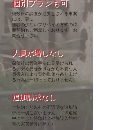
個別プランも可
​複数日の調査が必要とされる事案
には、更に
​無駄の少ないプリペイド方式の時
間契約もご用意しております。お
問合せ下さい。
人員水増しなし
​探偵社の営業手法に見受けられ
る、安く見せかけながら不要な人
員投入により
契約単価を吊り上げ
る行為は一切行っておりません。
追加請求なし
​ご契約金額以外の不透明な追加請
求は一切ございません。（※追尾
中に生じた特急料金や施設入館料
等の実費精算は除く）