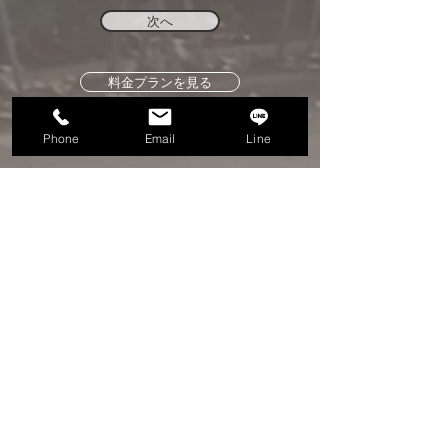
次へ
料金プランを見る
Phone
Email
Line
​浮気・素行調査
​家出・いじめ・ストーカー調査