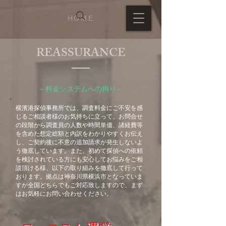
HOME
​REASSURANCE
～​料金システムへの拘り～
​横濱港探偵事務所では、調査料金にご不安を感
じるご相談者様のお気持ちに立って、お問合せ
の段階から調査員の人数や時間単価、諸経費等
を含めた想定総額と内訳をわかりやすくお伝え
し、ご契約後に不意の追加請求が発生しないよ
う徹底しています。また、初めて探偵への依頼
を検討されている方にも安心してお悩みをご相
談頂ける様、以下の取り組みを徹底して行って
おります。拠点は神奈川県横浜市となっていま
すが全国どちらでもご対応致しますので、まず
はお気軽にお問い合わせください。